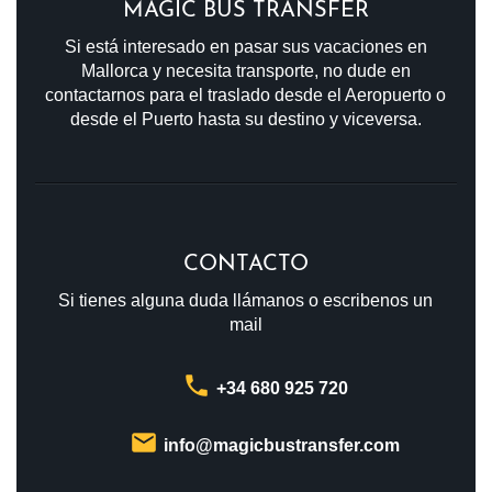
MAGIC BUS TRANSFER
Si está interesado en pasar sus vacaciones en
Mallorca y necesita transporte, no dude en
contactarnos para el traslado desde el Aeropuerto o
desde el Puerto hasta su destino y viceversa.
CONTACTO
Si tienes alguna duda llámanos o escribenos un
mail
phone
+34 680 925 720
email
info@magicbustransfer.com